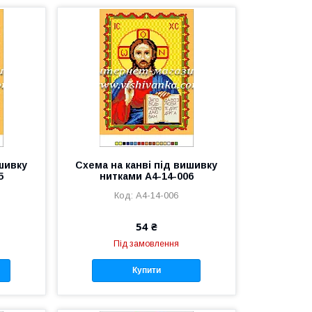
ишивку
Схема на канві під вишивку
5
нитками А4-14-006
А4-14-006
54 ₴
Під замовлення
Купити