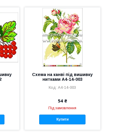
ишивку
Схема на канві під вишивку
2
нитками А4-14-003
А4-14-003
54 ₴
Під замовлення
Купити