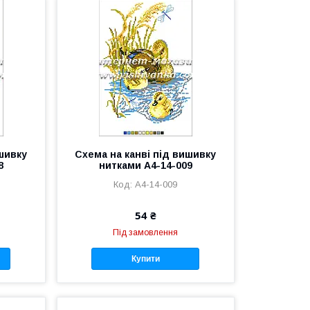
ишивку
Схема на канві під вишивку
8
нитками А4-14-009
А4-14-009
54 ₴
Під замовлення
Купити