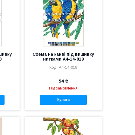
ишивку
Схема на канві під вишивку
8
нитками А4-14-019
А4-14-019
54 ₴
Під замовлення
Купити