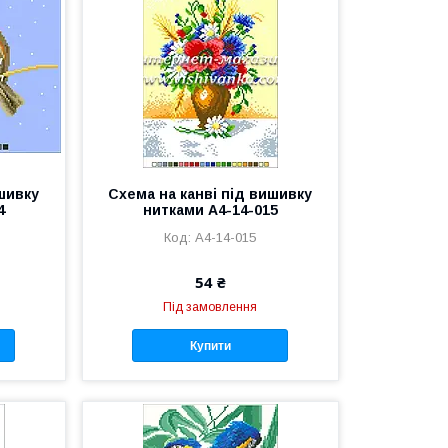
ишивку
Схема на канві під вишивку
4
нитками А4-14-015
А4-14-015
54 ₴
Під замовлення
Купити