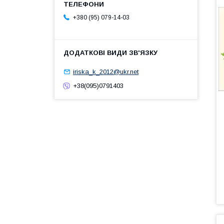
+380 (95) 079-14-03
iriska_k_2012@ukr.net
+38(095)0791403