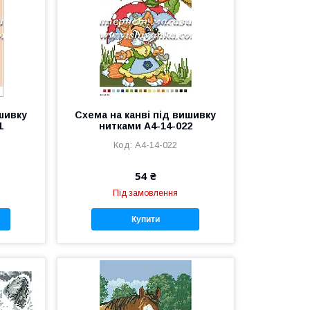
ишивку
Схема на канві під вишивку
1
нитками А4-14-022
А4-14-022
54 ₴
Під замовлення
Купити