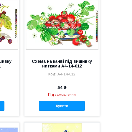
ишивку
Схема на канві під вишивку
1
нитками А4-14-012
А4-14-012
54 ₴
Під замовлення
Купити