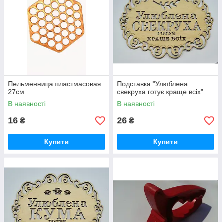
Пельменница пластмасовая
Подставка "Улюблена
27см
свекруха готує краще всіх"
В наявності
В наявності
16
26
₴
₴
Купити
Купити