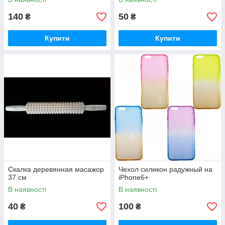
140
50
₴
₴
Купити
Купити
Скалка деревянная масажор
Чехол силикон радужный на
37 см
iPhone6+
В наявності
В наявності
40
100
₴
₴