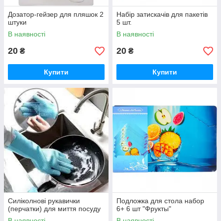
Дозатор-гейзер для пляшок 2
Набір затискачів для пакетів
штуки
5 шт.
В наявності
В наявності
20
20
₴
₴
Купити
Купити
Силіколнові рукавички
Подложка для стола набор
(перчатки) для миття посуду
6+ 6 шт "Фрукты"
В наявності
В наявності