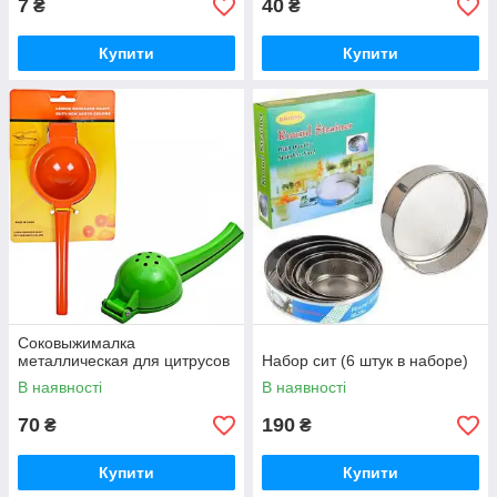
7
40
₴
₴
Купити
Купити
Соковыжималка
металлическая для цитрусов
Набор сит (6 штук в наборе)
В наявності
В наявності
70
190
₴
₴
Купити
Купити