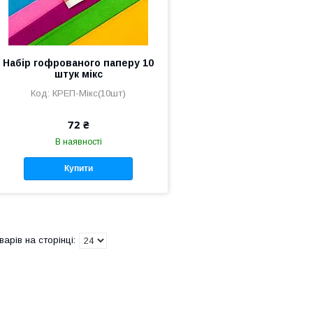
Набір гофрованого паперу 10
штук мікс
КРЕП-Мікс(10шт)
72 ₴
В наявності
Купити