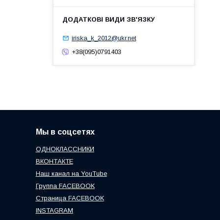
iriska_k_2012@ukr.net
+38(095)0791403
Мы в соцсетях
ОДНОКЛАССНИКИ
ВКОНТАКТЕ
Наш канал на YouTube
Группа FACEBOOK
Страница FACEBOOK
INSTAGRAM