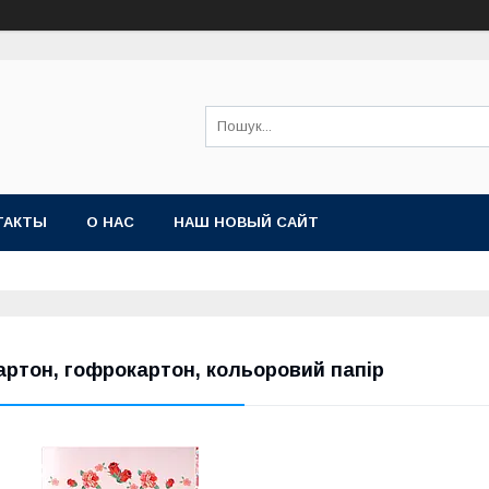
ТАКТЫ
О НАС
НАШ НОВЫЙ САЙТ
артон, гофрокартон, кольоровий папір