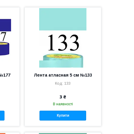
 №177
Лента атласная 5 см №133
133
3 ₴
В наявності
Купити