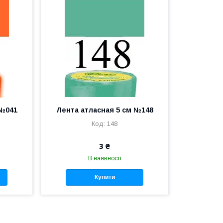
 №041
Лента атласная 5 см №148
148
3 ₴
В наявності
Купити