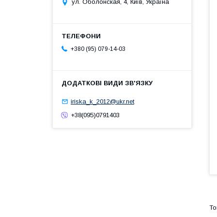
ул. Оболонская, 4, Київ, Україна
+380 (95) 079-14-03
iriska_k_2012@ukr.net
+38(095)0791403