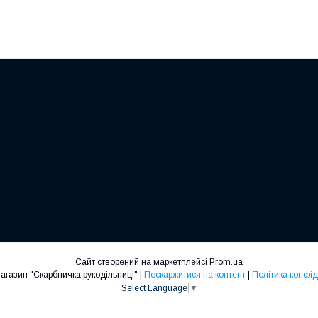
Сайт створений на маркетплейсі
Prom.ua
Інтернет-магазин "Скарбничка рукодільниці" |
Поскаржитися на контент
|
Політика конфід
Select Language
▼