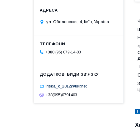
Ф
ул. Оболонская, 4, Київ, Україна
Н
Ф
с
+380 (95) 079-14-03
д
Т
С
З
iriska_k_2012@ukr.net
ц
+38(095)0791403
Х