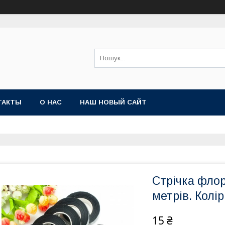
ТАКТЫ
О НАС
НАШ НОВЫЙ САЙТ
Стрічка флор
метрів. Колі
15 ₴