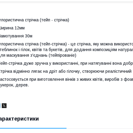
лористична стрічка (тейп - стрічка)
Ширина 12мм
амотування 30м
лористична стрічка (тейп-стрічка) - це стрічка, яку можна викорис
теблинок і гілок, квітів та букетів, для додання композиціям натур
ля маскування з'єднань (тейпірованіе)
ейп-стрічка дуже зручна у використанні, при натягуванні вона добре
трічка відмінно лягає на дріт або гілочку, створюючи реалістичний 
астосовується при виготовлення вінків з живих квітів, виробів з фо
укерок, дерев.
арактеристики