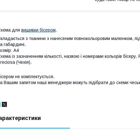
Схема для
вишивки бісером
.
кладається з тканини з нанесеним повнокольоровим малюнком, пі
а габардині.
озмір: А4
хема із зазначенням кількості, назвою і номерами кольорів бісеру. 
reciosa (Чехія).
ісером не комплектується.
а Вашим запитом наші менеджери можуть підібрати до схеми чеськ
арактеристики