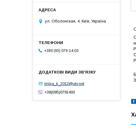
ул. Оболонская, 4, Київ, Україна
С
н
Р
+380 (95) 079-14-03
С
P
Б
З
iriska_k_2012@ukr.net
+38(095)0791403
Х