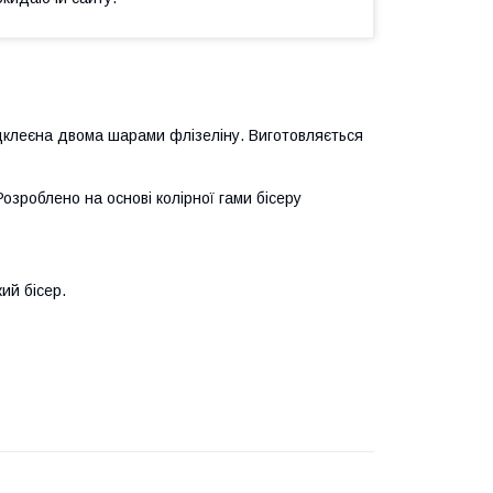
дклеєна двома шарами флізеліну. Виготовляється
Розроблено на основі колірної гами бісеру
ий бісер.