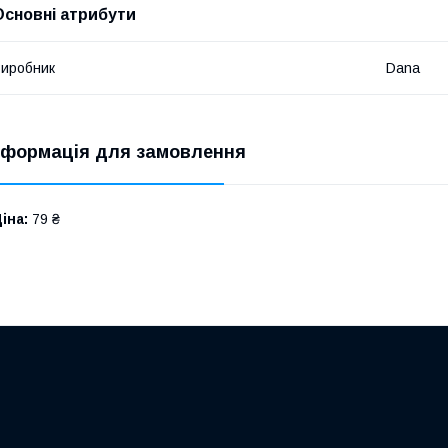
Основні атрибути
иробник
Dana
нформація для замовлення
іна:
79 ₴