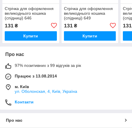
Стрічка для оформлення
Стрічка для оформлення
Стрі
великоднього кошика
великоднього кошика
вели
(спідниці) 646
(спідниці) 649
(спі
131
131
131
₴
₴
Купити
Купити
Про нас
97% позитивних з 99 відгуків за рік
Працює з 13.08.2014
м. Київ
ул. Оболонская, 4, Київ, Україна
Контакти
Про нас