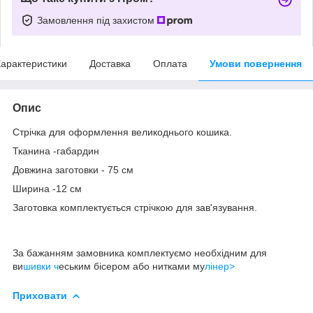
Замовлення під захистом
арактеристики
Доставка
Оплата
Умови повернення
Опис
Стрічка для оформлення великоднього кошика.
Тканина -габардин
Довжина заготовки - 75 см
Ширина -12 см
Заготовка комплектується стрічкою для зав'язування.
За бажанням замовника комплектуємо необхідним для
ви
шивки ч
еським бісером або нитками му
лінеp>
Приховати