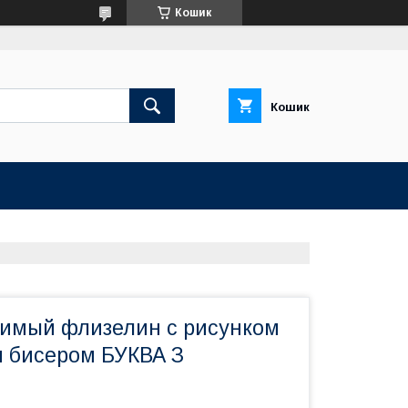
Кошик
Кошик
имый флизелин с рисунком
 бисером БУКВА З