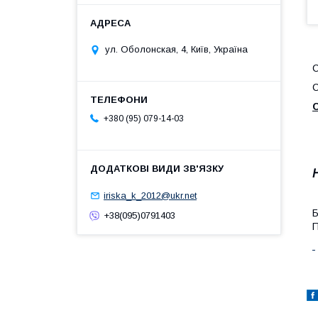
ул. Оболонская, 4, Київ, Україна
С
+380 (95) 079-14-03
iriska_k_2012@ukr.net
Б
+38(095)0791403
П