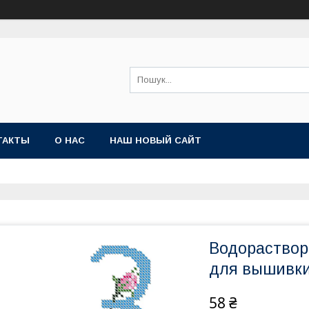
ТАКТЫ
О НАС
НАШ НОВЫЙ САЙТ
Водораствор
для вышивки
58 ₴