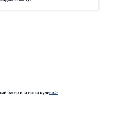
кий бисер или нитки мули
не.>