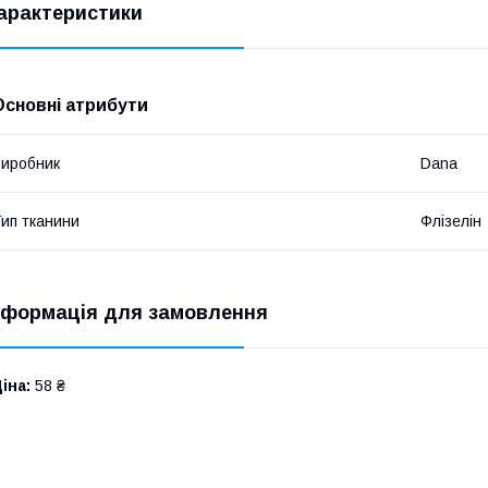
арактеристики
Основні атрибути
иробник
Dana
ип тканини
Флізелін
нформація для замовлення
іна:
58 ₴