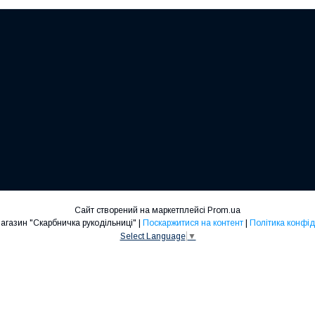
Сайт створений на маркетплейсі
Prom.ua
Інтернет-магазин "Скарбничка рукодільниці" |
Поскаржитися на контент
|
Політика конфід
Select Language
▼