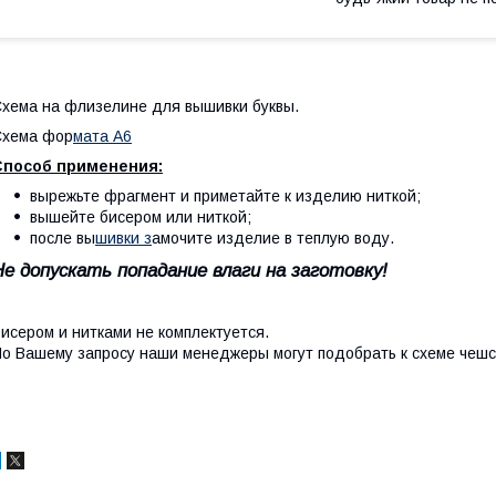
хема на флизелине для вышивки буквы.
Схема фор
мата А6
Способ применения:
вырежьте фрагмент и приметайте к изделию ниткой;
вышейте бисером или ниткой;
после вы
шивки з
амочите изделие в теплую воду.
Не допускать попадание влаги на заготовку!
исером и нитками не комплектуется.
о Вашему запросу наши менеджеры могут подобрать к схеме чешс