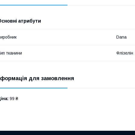
Основні атрибути
иробник
Dana
ип тканини
Флізелін
нформація для замовлення
іна:
99 ₴