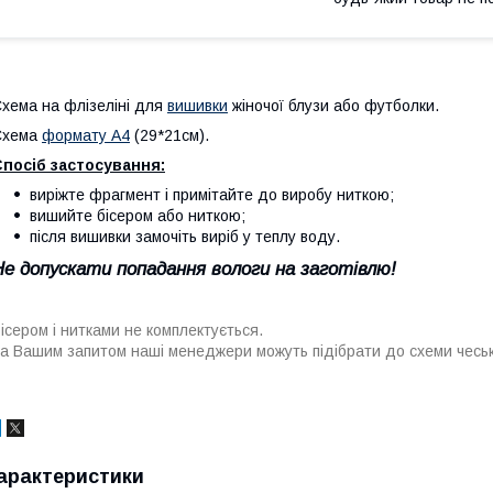
хема на флізеліні для
вишивки
жіночої блузи або футболки.
Схема
формату А4
(29*21см).
посіб застосування:
виріжте фрагмент і примітайте до виробу ниткою;
вишийте бісером або ниткою;
після вишивки замочіть виріб у теплу воду.
Не допускати попадання вологи на заготівлю!
ісером і нитками не комплектується.
а Вашим запитом наші менеджери можуть підібрати до схеми чеськ
арактеристики