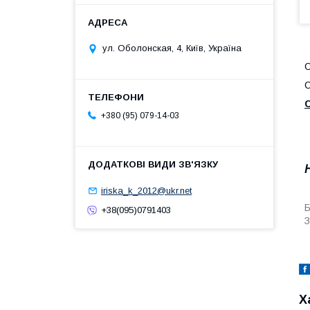
ул. Оболонская, 4, Київ, Україна
С
С
+380 (95) 079-14-03
iriska_k_2012@ukr.net
Б
+38(095)0791403
З
Х