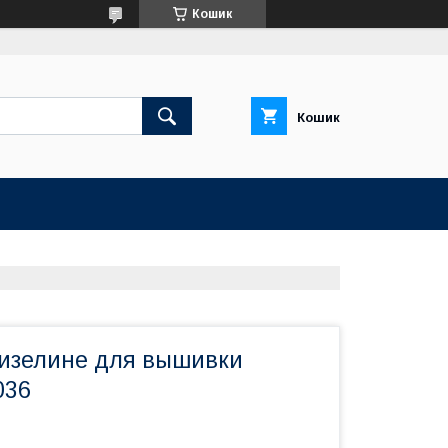
Кошик
Кошик
изелине для вышивки
036