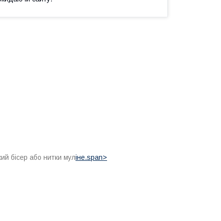
ий бісер або нитки мул
іне.span>