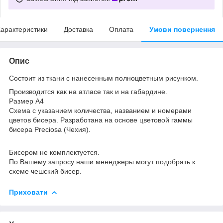
арактеристики
Доставка
Оплата
Умови повернення
Опис
Состоит из ткани с нанесенным полноцветным рисунком.
Производится как на атласе так и на габардине.
Размер А4
Схема с указанием количества, названием и номерами
цветов бисера. Разработана на основе цветовой гаммы
бисера Preciosa (Чехия).
Бисером не комплектуется.
По Вашему запросу наши менеджеры могут подобрать к
схеме чешский бисер.
Приховати