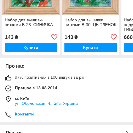
Набор для вышивки
Набор для вышивки
Наб
нитками B-26. СИНИЧКА
нитками B-30. ЦЫПЛЕНОК
поду
ГИБ
143
143
660
₴
₴
Купити
Купити
Про нас
97% позитивних з 100 відгуків за рік
Працює з 13.08.2014
м. Київ
ул. Оболонская, 4, Київ, Україна
Контакти
Про нас