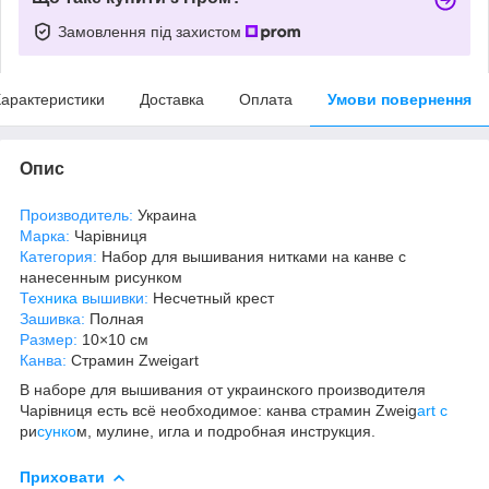
Замовлення під захистом
арактеристики
Доставка
Оплата
Умови повернення
Опис
Производитель:
Украина
Марка:
Чарівниця
Категория:
Набор для вышивания нитками на канве с
нанесенным рисунком
Те
хника в
ышивки:
Несчетный крест
Зашивка:
Полная
Размер:
10×10 см
Канва:
Страмин Zweigart
В наборе для вышивания от украинского производителя
Чарівниця есть всё необходимое: канва страмин Zweig
art с
ри
сунко
м, мулине, игла и подробная инструкция.
Приховати