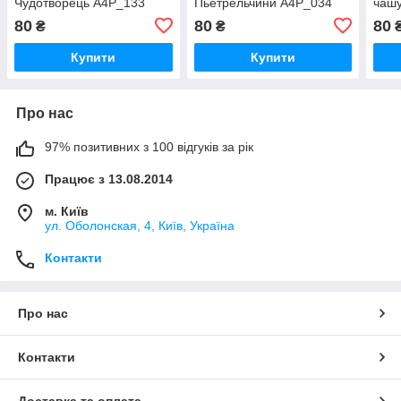
Чудотворець А4Р_133
Пьетрельчини А4Р_034
чаш
80
80
80
₴
₴
Купити
Купити
Про нас
97% позитивних з 100 відгуків за рік
Працює з 13.08.2014
м. Київ
ул. Оболонская, 4, Київ, Україна
Контакти
Про нас
Контакти
Доставка та оплата