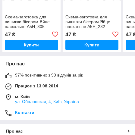
Схема-заготовка для
Схема-заготовка для
Схем
вишивки бісером Яйце
вишивки бісером Яйце
виши
пасхальне А5Н_305
пасхальне А5Н_232
пас
47
47
47
₴
₴
Купити
Купити
Про нас
97% позитивних з 99 відгуків за рік
Працює з 13.08.2014
м. Київ
ул. Оболонская, 4, Київ, Україна
Контакти
Про нас