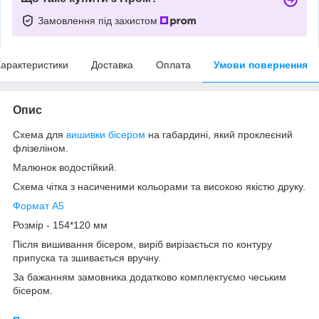
Замовлення під захистом
арактеристики
Доставка
Оплата
Умови повернення
Опис
Схема для
вишивки бісером
на габардині, який проклеєний
флізеліном.
Малюнок водостійкий.
Схема чітка з насиченими кольорами та високою якістю друку.
Формат А5
Розмір - 154*120 мм
Після вишивання бісером, виріб вирізається по контуру
припуска та зшивається вручну.
За бажанням замовника додатково комплектуємо чеським
бісером.