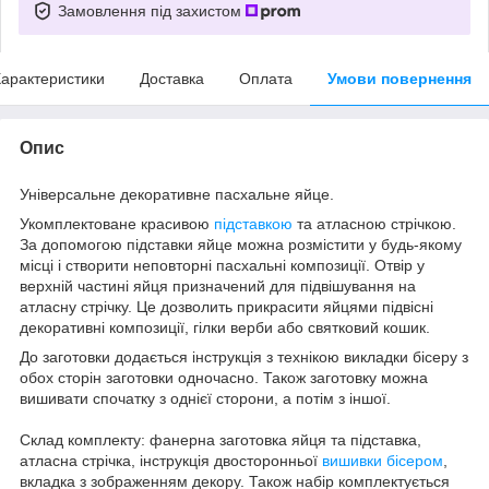
Замовлення під захистом
арактеристики
Доставка
Оплата
Умови повернення
Опис
Універсальне декоративне пасхальне яйце.
Укомплектоване красивою
підставкою
та атласною стрічкою.
За допомогою підставки яйце можна розмістити у будь-якому
місці і створити неповторні пасхальні композиції. Отвір у
верхній частині яйця призначений для підвішування на
атласну стрічку. Це дозволить прикрасити яйцями підвісні
декоративні композиції, гілки верби або святковий кошик.
До заготовки додається інструкція з технікою викладки бісеру з
обох сторін заготовки одночасно. Також заготовку можна
вишивати спочатку з однієї сторони, а потім з іншої.
Склад комплекту: фанерна заготовка яйця та підставка,
атласна стрічка, інструкція двосторонньої
вишивки бісером
,
вкладка з зображенням декору. Також набір комплектується