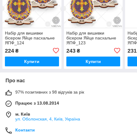
Набір для вишивки
Набір для вишивки
Набі
бісером Яйце пасхальне
бісером Яйце пасхальне
бісе
ЯПФ_124
ЯПФ_123
ЯПФ
224
243
231
₴
₴
Купити
Купити
Про нас
97% позитивних з 98 відгуків за рік
Працює з 13.08.2014
м. Київ
ул. Оболонская, 4, Київ, Україна
Контакти