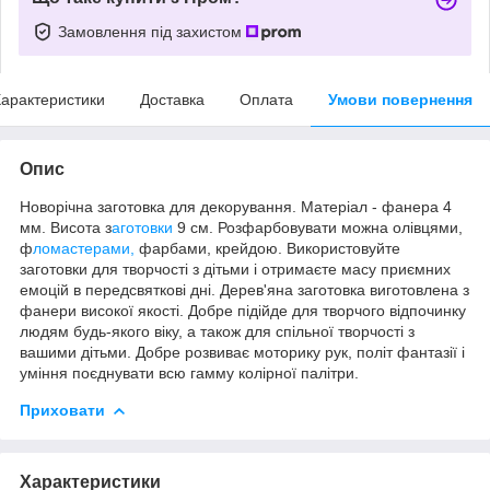
Замовлення під захистом
арактеристики
Доставка
Оплата
Умови повернення
Опис
Новорічна заготовка для декорування. Матеріал - фанера 4
мм. Висота з
аготовки
9 см. Розфарбовувати можна олівцями,
ф
ломастерами,
фарбами, крейдою. Використовуйте
заготовки для творчості з дітьми і отримаєте масу приємних
емоцій в передсвяткові дні. Дерев'яна заготовка виготовлена з
фанери високої якості. Добре підійде для творчого відпочинку
людям будь-якого віку, а також для спільної творчості з
вaшими дітьми. Добре розвиває моторику рук, політ фантазії і
уміння поєднувати всю гамму колірної палітри.
Приховати
Характеристики