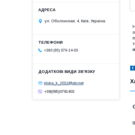
ул. Оболонская, 4, Київ, Україна
Н
о
п
т
м
+380 (95) 079-14-03
Х
iriska_k_2012@ukr.net
+38(095)0791403
В