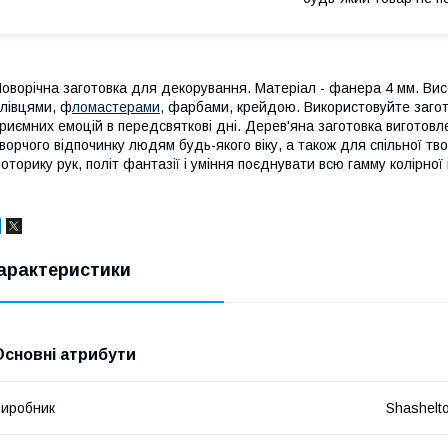
оворічна заготовка для декорування. Матеріал - фанера 4 мм. Вис
лівцями, ф
ломастерами,
фарбами, крейдою. Використовуйте загото
риємних емоцій в передсвяткові дні. Дерев'яна заготовка виготовл
ворчого відпочинку людям будь-якого віку, а також для спільної тв
оторику рук, політ фантазії і уміння поєднувати всю гамму колірної 
арактеристики
Основні атрибути
иробник
Shashelt