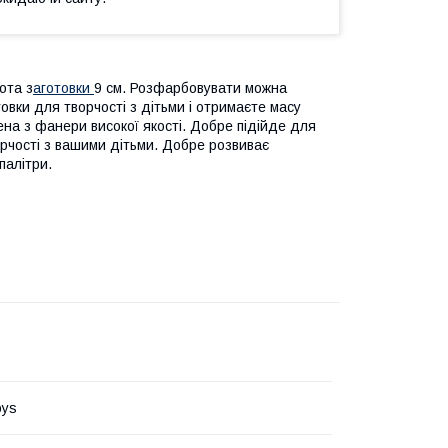
ота з
аготовки
9 см. Розфарбовувати можна
вки для творчості з дітьми і отримаєте масу
ена з фанери високої якості. Добре підійде для
орчості з вaшими дітьми. Добре розвиває
палітри.
oys