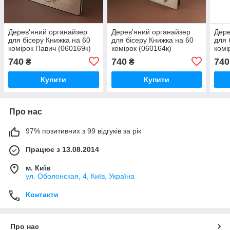
Дерев'яний органайзер
Дерев'яний органайзер
Дере
для бісеру Книжка на 60
для бісеру Книжка на 60
для 
комірок Павич (060169к)
комірок (060164к)
комі
740
740
740
₴
₴
Купити
Купити
Про нас
97% позитивних з 99 відгуків за рік
Працює з 13.08.2014
м. Київ
ул. Оболонская, 4, Київ, Україна
Контакти
Про нас