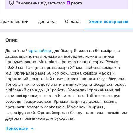
Замовлення під захистом
арактеристики
Доставка
Оплата
Умови повернення
Опис
Дерев'яний
органайзер
для бісеру Книжка на 60 комірок, з
двома акриловими кришками всередині, кожна клітинка
пронумерована. Матеріал - фанера вищого сорту. Розмір
20х20 см. Товщина органайзера 24 мм. Глибина комірок 6
мм. Органайзер має 60 комірок. Кожна комірка має свій
порядковий номер. Цей номер вкажіть на пакетику з бісером.
Тепер ви точно будете знати в якій комірці знаходиться бісер,
підібраний саме до цієї роботи. Усередині органайзера дві
акрилові кришки, кожна на 5-ти магнітах. Тобто кожен ярус
всередині закривається. Кришка покрита лаком. її можна
протирати вологою серветкою. Малюнок на кришці
вигравіруваний. Органайзер для бісеру стане вам незамінним
другом і помічником для рукоділля.
Приховати