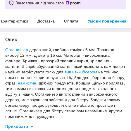
Замовлення під захистом
арактеристики
Доставка
Оплата
Умови повернення
Опис
Органайзер
дерев'яний, глибина комірок 6 мм. Товщина
виробу 12 мм. Діаметр 16 см. Матеріал - високоякісна
фанера. Кришка - прозорий твердий акрил, кріплення -
магніти. В виріб вбудований магніт, який дозволить вам легко і
надійно зафіксувати голку для
вишивки бісером
на той час,
поки вона не використовується. Підійде для зберігання бісеру,
страз,
намистин
, дрібних предметів. Кришка щільно прилягає,
тим самим виключаючи переміщення предметів з одного
відсіку в інший. Органайзер виготовлений з високоякісного
дерева, має зручні поглиблення для бісеру. Завдяки такому
органайзеру процес рукоділля стане набагато простіше і
легше. Органайзер для бісеру стане вам незамінним другом і
помічником для рукоділля.
Приховати