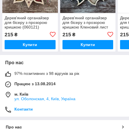
Дерев'яний органайзер
Дерев'яний органайзер
Дере
для бісеру з прозорою
для бісеру з прозорою
для 
кришкою (060121)
кришкою Кленовий лист
криш
(060128)
215
215
215
₴
₴
Купити
Купити
Про нас
97% позитивних з 98 відгуків за рік
Працює з 13.08.2014
м. Київ
ул. Оболонская, 4, Київ, Україна
Контакти
Про нас