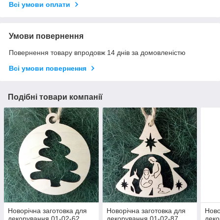
Всі умови оплати
Умови повернення
Повернення товару впродовж 14 днів за домовленістю
Всі умови повернення
Подібні товари компанії
Новорічна заготовка для
Новорічна заготовка для
Ново
декорування 01-02-62
декорування 01-02-87
деко