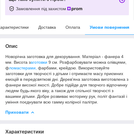
Замовлення під захистом
арактеристики
Доставка
Оплата
Умови повернення
Опис
Новорічна заготовка для декорування. Матеріал - фанера 4
мм. Висота з
аготовки
9 см. Розфарбовувати можна олівцями,
ф
ломастерами,
фарбами, крейдою. Використовуйте
заготовки для творчості з дітьми і отримаєте масу приємних
емоцій в передсвяткові дні. Дерев'яна заготовка виготовлена з
фанери високої якості. Добре підійде для творчого відпочинку
людям будь-якого віку, а також для спільної творчості з
вaшими дітьми. Добре розвиває моторику рук, політ фантазії і
уміння поєднувати всю гамму колірної палітри.
Приховати
Характеристики