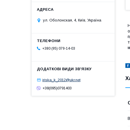
ул. Оболонская, 4, Київ, Україна
Н
о
п
т
м
+380 (95) 079-14-03
Х
iriska_k_2012@ukr.net
+38(095)0791403
В