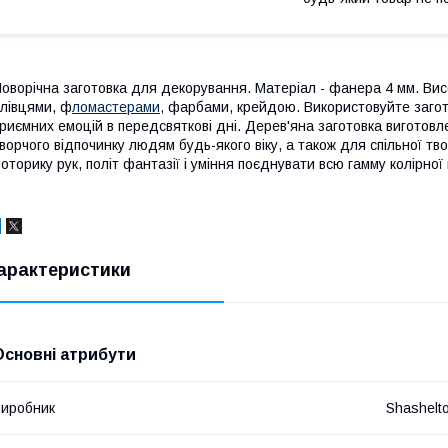
оворічна заготовка для декорування. Матеріал - фанера 4 мм. Вис
лівцями, ф
ломастерами,
фарбами, крейдою. Використовуйте загото
риємних емоцій в передсвяткові дні. Дерев'яна заготовка виготовл
ворчого відпочинку людям будь-якого віку, а також для спільної тв
оторику рук, політ фантазії і уміння поєднувати всю гамму колірної 
арактеристики
Основні атрибути
иробник
Shashelt