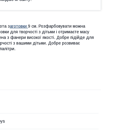
ота з
аготовки
9 см. Розфарбовувати можна
вки для творчості з дітьми і отримаєте масу
ена з фанери високої якості. Добре підійде для
орчості з вaшими дітьми. Добре розвиває
палітри.
oys