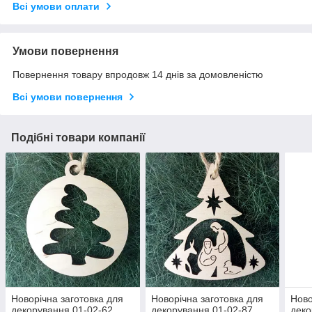
Всі умови оплати
Умови повернення
Повернення товару впродовж 14 днів за домовленістю
Всі умови повернення
Подібні товари компанії
Новорічна заготовка для
Новорічна заготовка для
Ново
декорування 01-02-62
декорування 01-02-87
деко