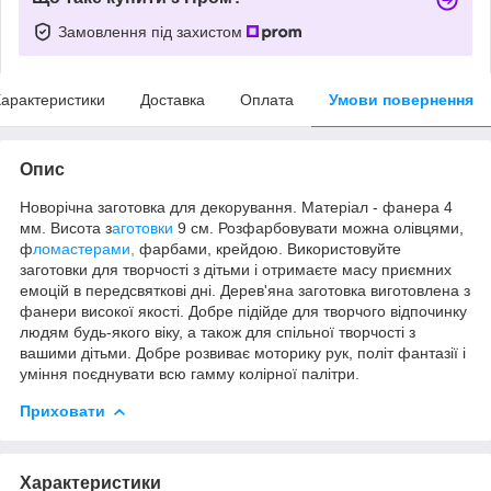
Замовлення під захистом
арактеристики
Доставка
Оплата
Умови повернення
Опис
Новорічна заготовка для декорування. Матеріал - фанера 4
мм. Висота з
аготовки
9 см. Розфарбовувати можна олівцями,
ф
ломастерами,
фарбами, крейдою. Використовуйте
заготовки для творчості з дітьми і отримаєте масу приємних
емоцій в передсвяткові дні. Дерев'яна заготовка виготовлена з
фанери високої якості. Добре підійде для творчого відпочинку
людям будь-якого віку, а також для спільної творчості з
вaшими дітьми. Добре розвиває моторику рук, політ фантазії і
уміння поєднувати всю гамму колірної палітри.
Приховати
Характеристики