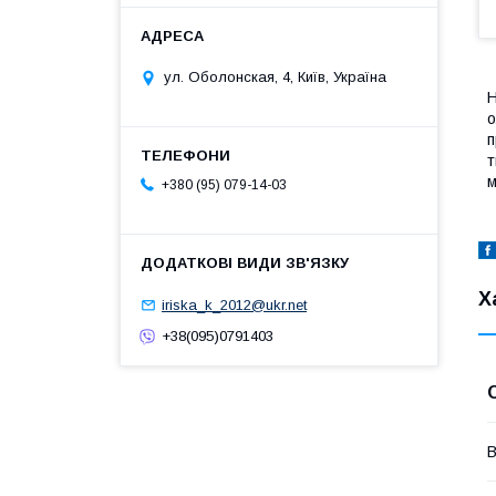
ул. Оболонская, 4, Київ, Україна
Н
о
п
т
м
+380 (95) 079-14-03
Х
iriska_k_2012@ukr.net
+38(095)0791403
В