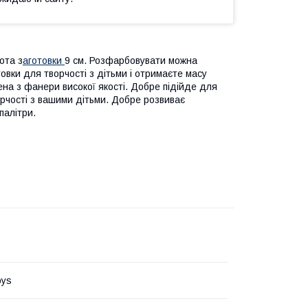
ота з
аготовки
9 см. Розфарбовувати можна
вки для творчості з дітьми і отримаєте масу
ена з фанери високої якості. Добре підійде для
орчості з вaшими дітьми. Добре розвиває
палітри.
oys