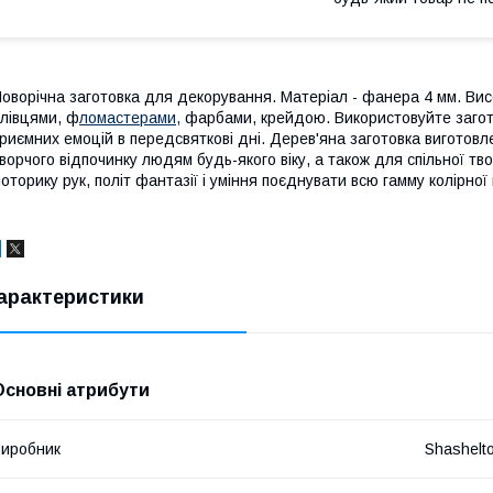
оворічна заготовка для декорування. Матеріал - фанера 4 мм. Вис
лівцями, ф
ломастерами,
фарбами, крейдою. Використовуйте загото
риємних емоцій в передсвяткові дні. Дерев'яна заготовка виготовл
ворчого відпочинку людям будь-якого віку, а також для спільної тв
оторику рук, політ фантазії і уміння поєднувати всю гамму колірної 
арактеристики
Основні атрибути
иробник
Shashelt