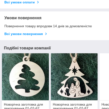
Всі умови оплати
Умови повернення
Повернення товару впродовж 14 днів за домовленістю
Всі умови повернення
Подібні товари компанії
Новорічна заготовка для
Новорічна заготовка для
Ново
декорування 01-02-62
декорування 01-02-87
деко