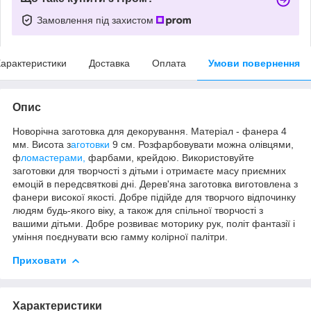
Замовлення під захистом
арактеристики
Доставка
Оплата
Умови повернення
Опис
Новорічна заготовка для декорування. Матеріал - фанера 4
мм. Висота з
аготовки
9 см. Розфарбовувати можна олівцями,
ф
ломастерами,
фарбами, крейдою. Використовуйте
заготовки для творчості з дітьми і отримаєте масу приємних
емоцій в передсвяткові дні. Дерев'яна заготовка виготовлена з
фанери високої якості. Добре підійде для творчого відпочинку
людям будь-якого віку, а також для спільної творчості з
вaшими дітьми. Добре розвиває моторику рук, політ фантазії і
уміння поєднувати всю гамму колірної палітри.
Приховати
Характеристики