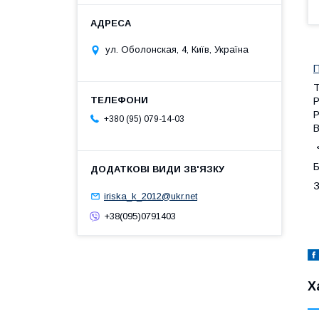
ул. Оболонская, 4, Київ, Україна
Т
Р
Р
+380 (95) 079-14-03
В
<
Б
З
iriska_k_2012@ukr.net
+38(095)0791403
Х