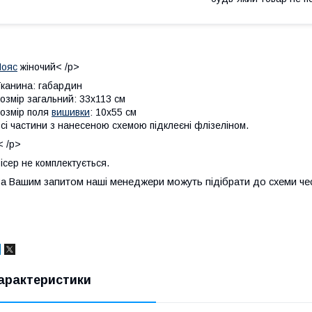
Пояс
жіночий< /p>
канина: габардин
озмір загальний: 33х113 см
озмір поля
вишивки
: 10х55 см
сі частини з нанесеною схемою підклеєні флізеліном.
 /p>
ісер не комплектується.
а Вашим запитом наші менеджери можуть підібрати до схеми чес
арактеристики