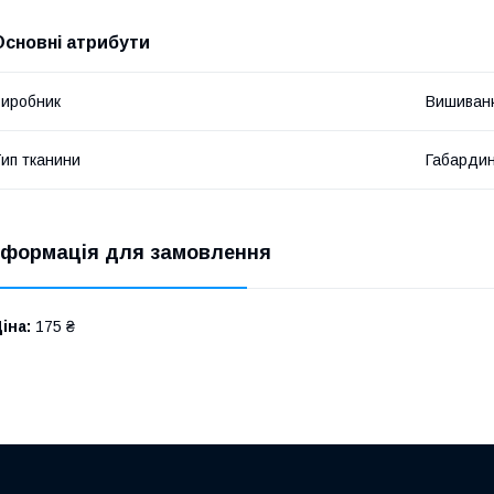
Основні атрибути
иробник
Вишиван
ип тканини
Габарди
нформація для замовлення
іна:
175 ₴