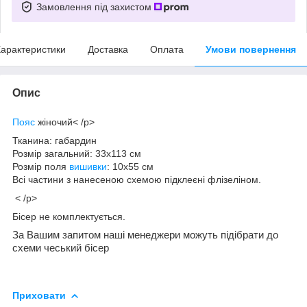
Замовлення під захистом
арактеристики
Доставка
Оплата
Умови повернення
Опис
Пояс
жіночий< /p>
Тканина: габардин
Розмір загальний: 33х113 см
Розмір поля
вишивки
: 10х55 см
Всі частини з нанесеною схемою підклеєні флізеліном.
< /p>
Бісер не комплектується.
За Вашим запитом наші менеджери можуть підібрати до
схеми чеський бісер
Приховати