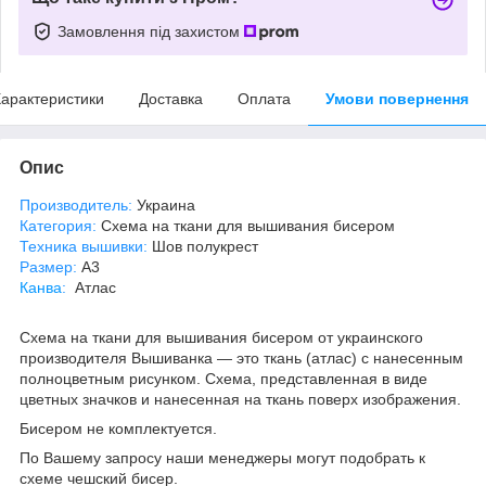
Замовлення під захистом
арактеристики
Доставка
Оплата
Умови повернення
Опис
Производитель:
Украина
Категория:
Схема на ткани для вышивания бисером
Техника вышивки:
Шов полукрест
Размер:
А3
Канва
:
Атлас
Схема на ткани для вышивания бисером от украинского
производителя Вышиванка ― это ткань (атлас) с нанесенным
полноцветным рисунком. Схема, представленная в виде
цветных значков и нанесенная на ткань поверх изображения.
Бисером не комплектуется.
По Вашему запросу наши менеджеры могут подобрать к
схеме чешский бисер.