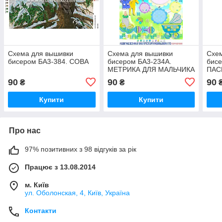
Схема для вышивки
Схема для вышивки
Схе
бисером БА3-384. СОВА
бисером БА3-234А.
бис
МЕТРИКА ДЛЯ МАЛЬЧИКА
ПАС
САВ
90
90
90
₴
₴
Купити
Купити
Про нас
97% позитивних з 98 відгуків за рік
Працює з 13.08.2014
м. Київ
ул. Оболонская, 4, Київ, Україна
Контакти