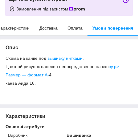
Замовлення під захистом
арактеристики
Доставка
Оплата
Умови повернення
Опис
Схема на канве под
вышивку нитками
.
Цветной рисунок нанесен непосредственно на кан
ву.p>
Размер ― фор
мат А-
4
канва Аида 16.
Характеристики
Основні атрибути
Виробник
Вишиванка