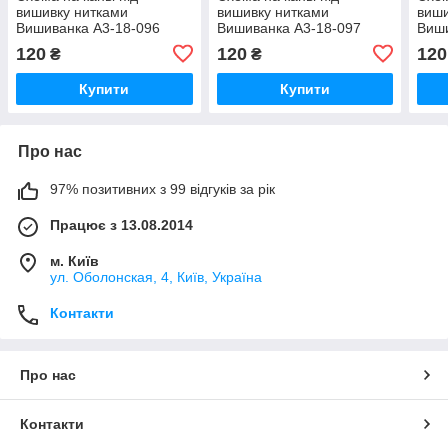
вишивку нитками
вишивку нитками
виши
Вишиванка А3-18-096
Вишиванка А3-18-097
Виши
120
120
120
₴
₴
Купити
Купити
Про нас
97% позитивних з 99 відгуків за рік
Працює з 13.08.2014
м. Київ
ул. Оболонская, 4, Київ, Україна
Контакти
Про нас
Контакти