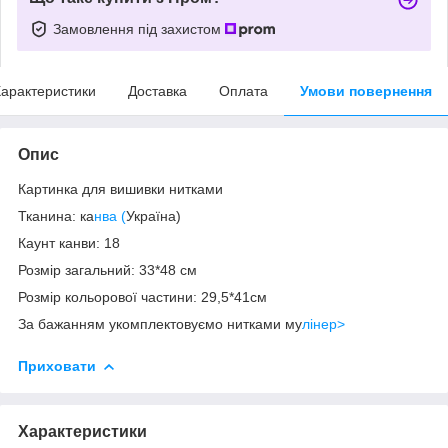
Замовлення під захистом
арактеристики
Доставка
Оплата
Умови повернення
Опис
Картинка для вишивки нитками
Тканина: ка
нва (
Україна)
Каунт канви: 18
Розмір загальний: 33*48 см
Розмір кольорової частини: 29,5*41см
За бажанням укомплектовуємо нитками му
лінеp>
Приховати
Характеристики