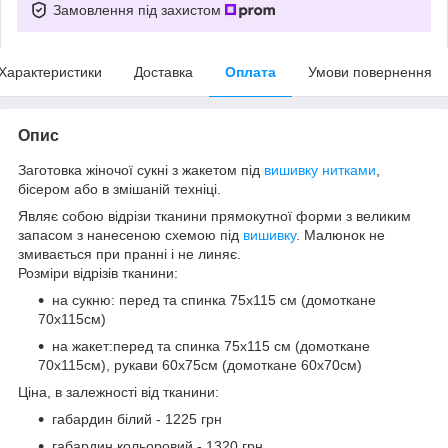
Замовлення під захистом
Характеристики
Доставка
Оплата
Умови повернення
Опис
Заготовка жіночої сукні з жакетом під
вишивку нитками
,
бісером або в змішаній техніці.
Являє собою відрізи тканини прямокутної форми з великим
запасом з нанесеною схемою під
вишивку
. Малюнок не
змивається при пранні і не линяє.
Розміри відрізів тканини:
на сукню: перед та спинка 75х115 см (домоткане
70х115см)
на жакет:перед та спинка 75х115 см (домоткане
70х115см), рукави 60х75см (домоткане 60х70см)
Ціна, в залежності від тканини:
габардин білий - 1225 грн
габардин кольоровий - 1320 грн