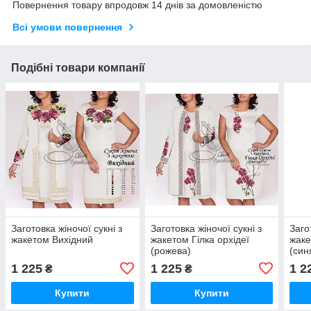
Повернення товару впродовж 14 днів за домовленістю
Всі умови повернення
Подібні товари компанії
Заготовка жіночої сукні з
Заготовка жіночої сукні з
Заго
жакетом Вихідний
жакетом Гілка орхідеї
жаке
(рожева)
(син
1 225
1 225
1 2
₴
₴
Купити
Купити