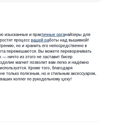
ю изысканные и прак
тичные орга
найзеры для
простят процесс
вашей ра
боты над вышивкой!
трению, но и хранить его непосредственно в
вета перемешаются. Вы можете переворачивать
х — ничто из этого не заставит бисер
зделие магнит позволит вам легко и надёжно
используется. Кроме того, благодаря
е только полезным, но и стильным аксессуаром,
ваших коллег по рукодельному цеху!