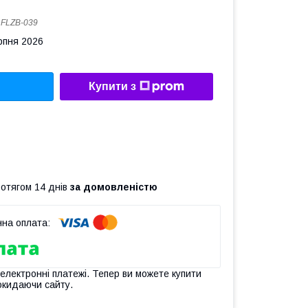
:
FLZB-039
рпня 2026
Купити з
ротягом 14 днів
за домовленістю
 електронні платежі. Тепер ви можете купити
окидаючи сайту.