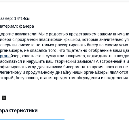
азмер: 14*14см
атериал: фанера
орогие покупатели! Мы с радостью представляем вашему внимани
исера с прозрачной пластиковой крышкой, которые значительно у
еперь вы сможете не только рассортировать бисер по своему усмо
рганайзере, не опасаясь того, что тщательно отобранные вами ц
ргана
йзер, класть его в сумку или, например, подкидывать в возду
ассыпаться и нарушить ваш творческий замысел! А встроенный в и
афиксировать иглу для вышивки бисером на то время, пока она не 
легантному и продуманному дизайну наши органайзеры являются н
оторый, безусловно, станет предметом обсуждения и вожделения 
арактеристики