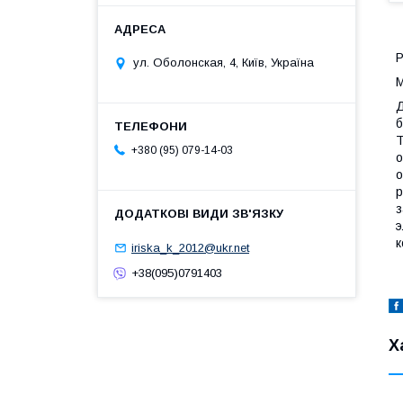
Р
ул. Оболонская, 4, Київ, Україна
М
Д
б
Т
+380 (95) 079-14-03
о
о
р
з
э
к
iriska_k_2012@ukr.net
+38(095)0791403
Х