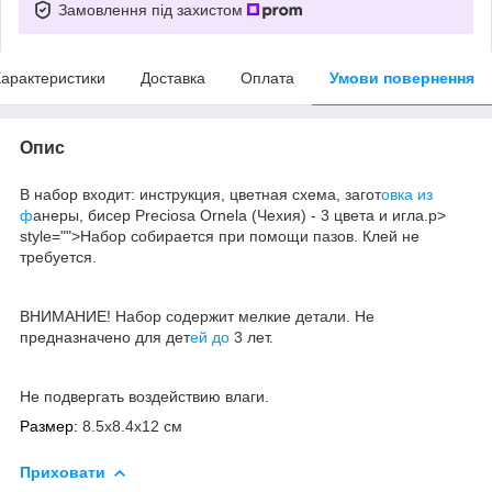
Замовлення під захистом
арактеристики
Доставка
Оплата
Умови повернення
Опис
В набор входит: инструкция, цветная схема, загот
овка из
ф
анеры, бисер Preciosa Ornela (Чехия) - 3 цвета и игла.p>
style="">Набор собирается при помощи пазов. Клей не
требуется.
ВНИМАНИЕ! Набор содержит мелкие детали. Не
предназначено для дет
ей до
3 лет.
Не подвергать воздействию влаги.
Размер:
8.5x8.4x12 см
Приховати