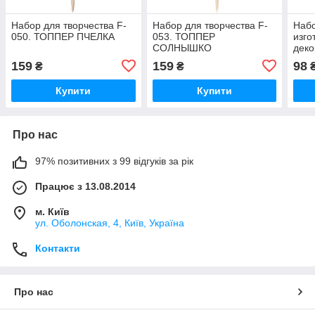
Набор для творчества F-
Набор для творчества F-
Набо
050. ТОППЕР ПЧЕЛКА
053. ТОППЕР
изго
СОЛНЫШКО
деко
ФН-
159
159
98
₴
₴
Купити
Купити
Про нас
97% позитивних з 99 відгуків за рік
Працює з 13.08.2014
м. Київ
ул. Оболонская, 4, Київ, Україна
Контакти
Про нас