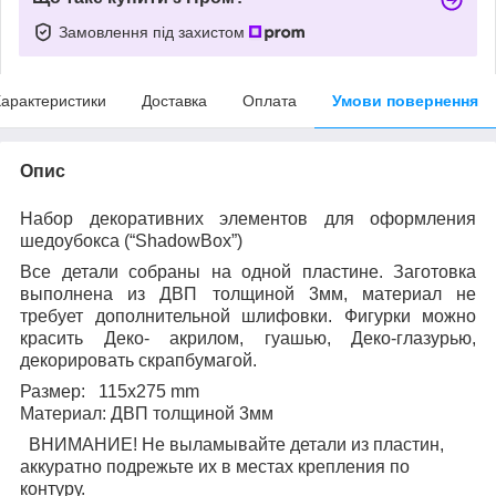
Замовлення під захистом
арактеристики
Доставка
Оплата
Умови повернення
Опис
Набор декоративних элементов для оформления
шедоубокса (“ShadowBox”)
Все детали собраны на одной пластине. Заготовка
выполнена из ДВП толщиной 3мм, материал не
требует дополнительной шлифовки. Фигурки можно
красить Деко- акрилом, гуашью, Деко-глазурью,
декорировать скрапбумагой.
Размер:
115x275 mm
Материал: ДВП толщиной 3мм
ВНИМАНИЕ! Не выламывайте детали из пластин,
аккуратно подрежьте их в местах крепления по
контуру.