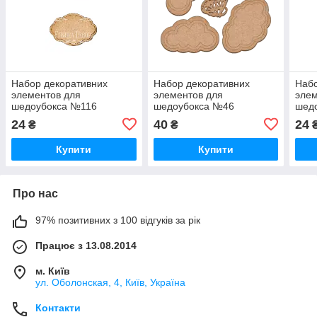
Набор декоративних
Набор декоративних
Набо
элементов для
элементов для
элем
шедоубокса №116
шедоубокса №46
шед
24
40
24
₴
₴
Купити
Купити
Про нас
97% позитивних з 100 відгуків за рік
Працює з 13.08.2014
м. Київ
ул. Оболонская, 4, Київ, Україна
Контакти