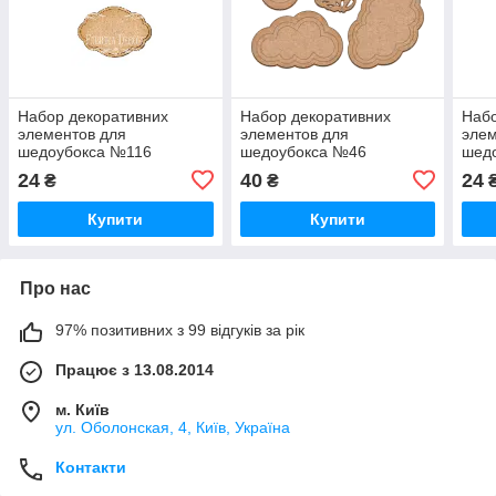
Набор декоративних
Набор декоративних
Набо
элементов для
элементов для
элем
шедоубокса №116
шедоубокса №46
шед
24
40
24
₴
₴
Купити
Купити
Про нас
97% позитивних з 99 відгуків за рік
Працює з 13.08.2014
м. Київ
ул. Оболонская, 4, Київ, Україна
Контакти