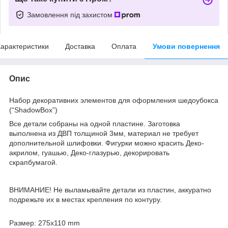
Замовлення під захистом
арактеристики
Доставка
Оплата
Умови повернення
Опис
Набор декоративних элементов для оформления шедоубокса
(“ShadowBox”)
Все детали собраны на одной пластине. Заготовка
выполнена из ДВП толщиной 3мм, материал не требует
дополнительной шлифовки. Фигурки можно красить Деко-
акрилом, гуашью, Деко-глазурью, декорировать
скрапбумагой.
ВНИМАНИЕ! Не выламывайте детали из пластин, аккуратно
подрежьте их в местах крепления по контуру.
Размер: 275x110 mm