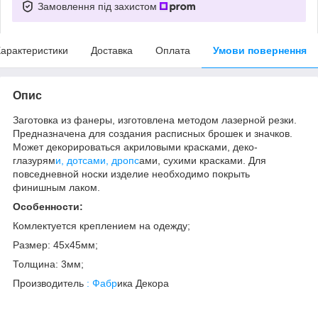
Замовлення під захистом
арактеристики
Доставка
Оплата
Умови повернення
Опис
Заготовка из фанеры, изготовлена методом лазерной резки.
Предназначена для создания расписных брошек и значков.
Может декорироваться акриловыми красками, деко-
глазурям
и, дотсами, дропс
ами, сухими красками. Для
повседневной носки изделие необходимо покрыть
финишным лаком.
Особенности:
Комлектуется креплением на одежду;
Размер: 45х45мм;
Толщина: 3мм;
Производитель
: Фабр
ика Декора