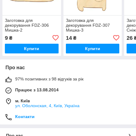
Заготовка для
Заготовка для
Заго
декорування FDZ-306
декорування FDZ-307
деко
Мишка-2
Мишка-3
Сніж
9
14
26
₴
₴
Купити
Купити
Про нас
97% позитивних з 98 відгуків за рік
Працює з 13.08.2014
м. Київ
ул. Оболонская, 4, Київ, Україна
Контакти
Про нас