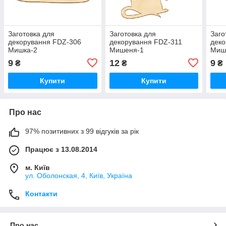
Заготовка для
Заготовка для
Заго
декорування FDZ-306
декорування FDZ-311
деко
Мишка-2
Мишеня-1
Миш
9
12
9
₴
₴
₴
Купити
Купити
Про нас
97% позитивних з 99 відгуків за рік
Працює з 13.08.2014
м. Київ
ул. Оболонская, 4, Київ, Україна
Контакти
Про нас