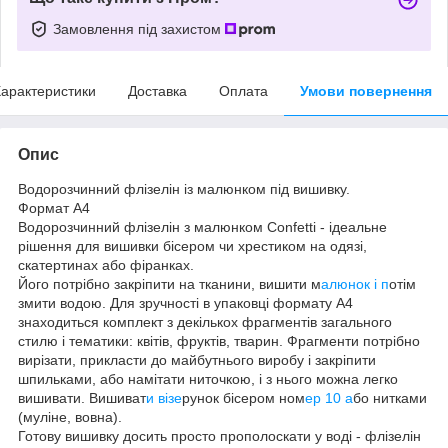
Замовлення під захистом
арактеристики
Доставка
Оплата
Умови повернення
Опис
Водорозчинний флізелін із малюнком під вишивку.
Формат А4
Водорозчинний флізелін з малюнком Confetti - ідеальне
рішення для вишивки бісером чи хрестиком на одязі,
скатертинах або фіранках.
Його потрібно закріпити на тканини, вишити м
алюнок і п
отім
змити водою. Для зручності в упаковці формату А4
знаходиться комплект з декількох фрагментів загального
стилю і тематики: квітів, фруктів, тварин. Фрагменти потрібно
вирізати, прикласти до майбутнього виробу і закріпити
шпильками, або намітати ниточкою, і з нього можна легко
вишивати. Вишиват
и візе
рунок бісером ном
ер 10 а
бо нитками
(муліне, вовна).
Готову вишивку досить просто прополоскати у воді - флізелін