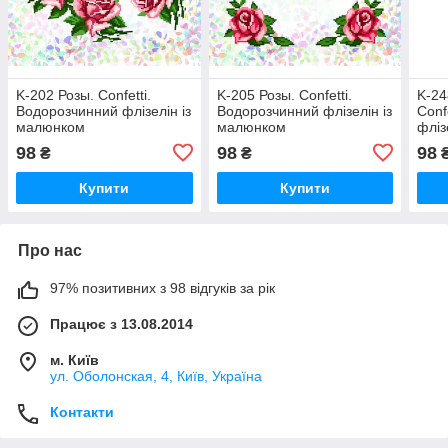
K-202 Розы. Confetti.
K-205 Розы. Confetti.
K-24
Водорозчинний флізелін із
Водорозчинний флізелін із
Conf
малюнком
малюнком
фліз
98
98
98
₴
₴
Купити
Купити
Про нас
97% позитивних з 98 відгуків за рік
Працює з 13.08.2014
м. Київ
ул. Оболонская, 4, Київ, Україна
Контакти