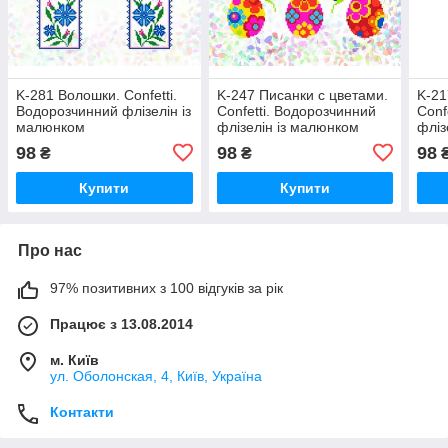
K-281 Волошки. Confetti.
K-247 Писанки с цветами.
K-21
Водорозчинний флізелін із
Confetti. Водорозчинний
Conf
малюнком
флізелін із малюнком
фліз
98
98
98
₴
₴
Купити
Купити
Про нас
97% позитивних з 100 відгуків за рік
Працює з 13.08.2014
м. Київ
ул. Оболонская, 4, Київ, Україна
Контакти