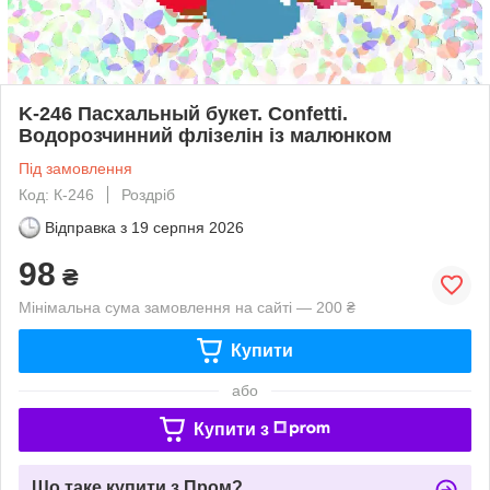
K-246 Пасхальный букет. Confetti.
Водорозчинний флізелін із малюнком
Під замовлення
Код: К-246
Роздріб
Відправка з
19 серпня 2026
98
₴
Мінімальна сума замовлення на сайті — 200 ₴
Купити
або
Купити з
Що таке купити з Пром?