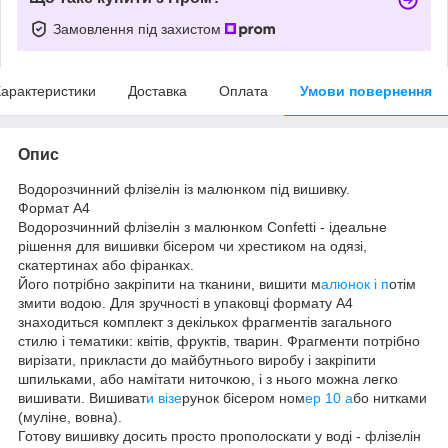
Замовлення під захистом
арактеристики
Доставка
Оплата
Умови повернення
Опис
Водорозчинний флізелін із малюнком під вишивку.
Формат А4
Водорозчинний флізелін з малюнком Confetti - ідеальне
рішення для вишивки бісером чи хрестиком на одязі,
скатертинах або фіранках.
Його потрібно закріпити на тканини, вишити м
алюнок і п
отім
змити водою. Для зручності в упаковці формату А4
знаходиться комплект з декількох фрагментів загального
стилю і тематики: квітів, фруктів, тварин. Фрагменти потрібно
вирізати, прикласти до майбутнього виробу і закріпити
шпильками, або намітати ниточкою, і з нього можна легко
вишивати. Вишиват
и візе
рунок бісером ном
ер 10 а
бо нитками
(муліне, вовна).
Готову вишивку досить просто прополоскати у воді - флізелін