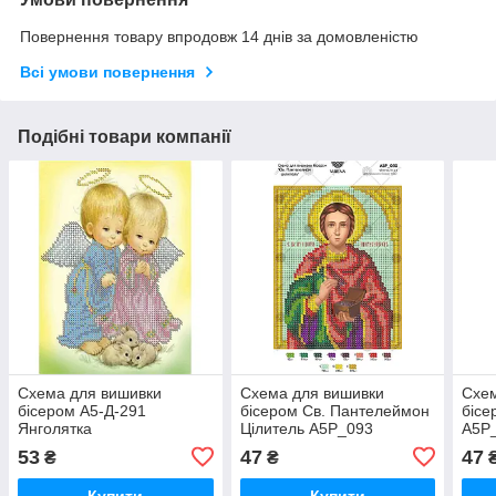
Повернення товару впродовж 14 днів за домовленістю
Всі умови повернення
Подібні товари компанії
Схема для вишивки
Схема для вишивки
Схем
бісером А5-Д-291
бісером Св. Пантелеймон
біс
Янголятка
Цілитель А5Р_093
А5Р
53
47
47
₴
₴
Купити
Купити