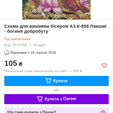
Схема для вишивки бісером А3-К-858 Лакшмі
- богиня добробуту
Під замовлення
Код: А3-К-858
Роздріб
Відправка з
18 серпня 2026
105
₴
Мінімальна сума замовлення на сайті — 200 ₴
Купити
або
Купити з
Що таке купити з Пром?