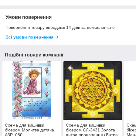
Умови повернення
Повернення товару впродовж 14 днів за домовленістю
Всі умови повернення
Подібні товари компанії
Схема для вишивки
Схема для вишивки
Схем
бісером Молитва дитяча
бісером СЛ-3431 Золота
бісе
А3Р_080
янтра процвітання (Янтра
Ман