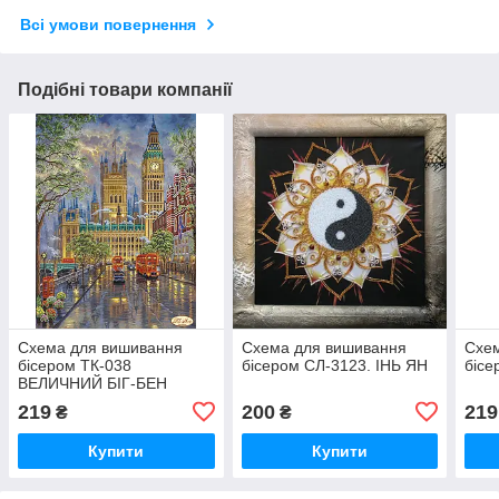
Всі умови повернення
Подібні товари компанії
Схема для вишивання
Схема для вишивання
Схе
бісером ТК-038
бісером СЛ-3123. ІНЬ ЯН
бісе
ВЕЛИЧНИЙ БІГ-БЕН
219
200
219
₴
₴
Купити
Купити