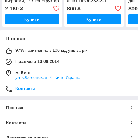
цифрами, DIY конструктор
днів FDPOr-383-3-1
днів
FDPO-387-1-3
2 160
800
800
₴
₴
Купити
Купити
Про нас
97% позитивних з 100 відгуків за рік
Працює з 13.08.2014
м. Київ
ул. Оболонская, 4, Київ, Україна
Контакти
Про нас
Контакти
Доставка та оплата