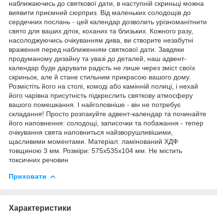
наближаючись до святкової дати, в наступній скриньці можна
виявити приємний сюрприз. Від маленьких солодощів до
сердечних послань - цей календар дозволить урізноманітнити
свято для ваших діток, коханих та близьких. Кожного разу,
насолоджуючись очікуванням дива, ви створите незабутні
враження перед наближенням святкової дати. Завдяки
продуманому дизайну та увазі до деталей, наш адвент-
календар буде дарувати радість не лише через зміст своїх
скриньок, але й стане стильним прикрасою вашого дому.
Розмістіть його на столі, комоді або камінній полиці, і нехай
його чарівна присутність підкреслить святкову атмосферу
вашого помешкання. І найголовніше - він не потребує
складання! Просто розпакуйте адвент-календар та починайте
його наповнення: солодощі, записочки та побажання - тепер
очікування свята наповниться найзворушливішими,
щасливими моментами. Матеріал: ламінований ХДФ
товщиною 3 мм. Розміри: 575х535х104 мм. Не містить
токсичних речовин
Приховати
Характеристики