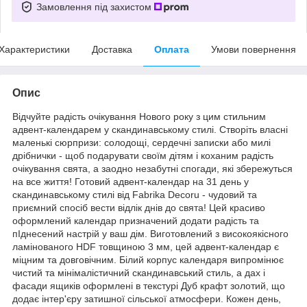
Замовлення під захистом
Характеристики
Доставка
Оплата
Умови повернення
Опис
Відчуйте радість очікування Нового року з цим стильним
адвент-календарем у скандинавському стилі. Створіть власні
маленькі сюрпризи: солодощі, сердечні записки або милі
дрібнички - щоб подарувати своїм дітям і коханим радість
очікування свята, а заодно незабутні спогади, які збережуться
на все життя! Готовий адвент-календар на 31 день у
скандинавському стилі від Fabrika Decoru - чудовий та
приємний спосіб вести відлік днів до свята! Цей красиво
оформлений календар призначений додати радість та
пІднесений настрій у ваш дім. Виготовлений з високоякісного
ламінованого HDF товщиною 3 мм, цей адвент-календар є
міцним та довговічним. Білий корпус календаря випромінює
чистий та мінімалістичний скандинавський стиль, а дах і
фасади ящиків оформлені в текстурі Дуб крафт золотий, що
додає інтер'єру затишної сільської атмосфери. Кожен день,