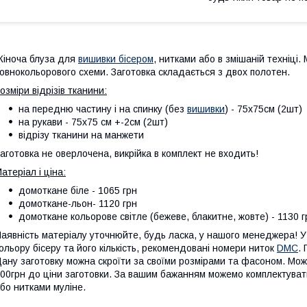
іноча блуза для
вишивки бісером
, нитками або в змішаній техніці
овнокольорового схеми. Заготовка складається з двох полотен.
озміри відрізів тканини:
на передню частину і на спинку (без
вишивки
) - 75х75см (2шт)
на рукави - 75х75 см +-2см (2шт)
відрізу тканини на манжети
аготовка не оверлочена, викрійка в комплект не входить!
атеріал і ціна:
домоткане біле - 1065 грн
домоткане-льон- 1120 грн
домоткане кольорове світле (бежеве, блакитне, жовте) - 1130 г
аявність матеріалу уточнюйте, будь ласка, у нашого менеджера! У 
ольору бісеру та його кількість, рекомендовані номери ниток
DMC
.
ану заготовку можна скроїти за своїми розмірами та фасоном. Мож
00грн до ціни заготовки. За вашим бажанням можемо комплектува
бо нитками муліне.