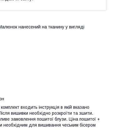
. Малюнок нанесений на тканину у вигляді
рн
комплект входить інструкція в якій вказано
 Після вишивки необхідно розкроїти та зшити.
ливе замовлення пошитої блузи. Ціна пошитої +
ти необхідним для вишивання чеським бісером