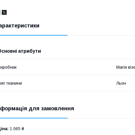
арактеристики
Основні атрибути
иробник
Магія віз
ип тканини
Льон
нформація для замовлення
іна:
1 065 ₴