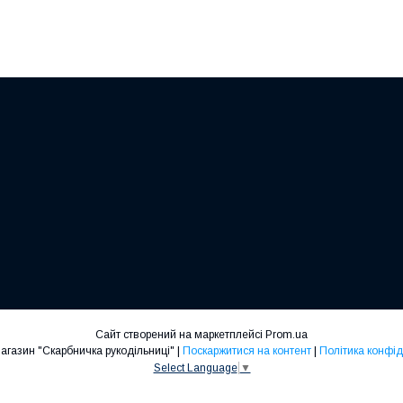
Сайт створений на маркетплейсі
Prom.ua
Інтернет-магазин "Скарбничка рукодільниці" |
Поскаржитися на контент
|
Політика конфід
Select Language
▼