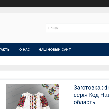
ТАКТЫ
О НАС
НАШ НОВЫЙ САЙТ
Заготовка жі
серія Код На
область