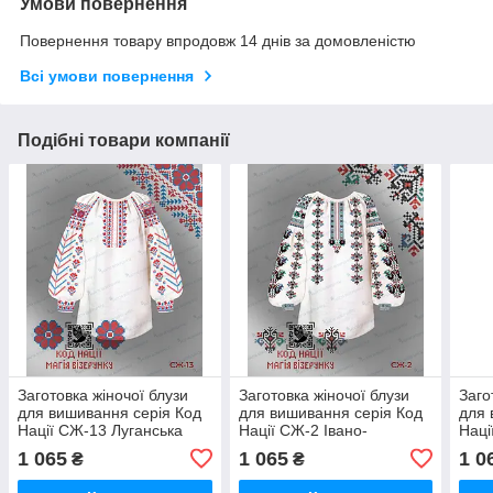
Умови повернення
Повернення товару впродовж 14 днів за домовленістю
Всі умови повернення
Подібні товари компанії
Заготовка жіночої блузи
Заготовка жіночої блузи
Заго
для вишивання серія Код
для вишивання серія Код
для 
Нації СЖ-13 Луганська
Нації СЖ-2 Івано-
Наці
область
Франківська область
обла
1 065
1 065
1 0
₴
₴