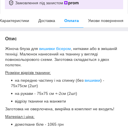
Замовлення під захистом
Характеристики
Доставка
Оплата
Умови повернення
Опис
Жіноча блуза для
вишивки бісером
, нитками або в змішаній
техніці. Малюнок нанесений на тканину у вигляді
повнокольорового схеми. Заготовка складається з двох
полотен.
Розміри відрізів тканини:
на передню частину і на спинку (без
вишивки
) -
75х75см (2шт)
на рукави - 75х75 см +-2см (2шт)
відрізу тканини на манжети
Заготовка не оверлочена, викрійка в комплект не входить!
Матеріал і ціна:
домоткане біле - 1065 грн