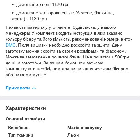
домоткане-льон- 1120 грн
домоткане кольорове світле (бежеве, блакитне,
жовте) - 1130 грн
Наявність матеріалу уточнюйте, будь ласка, у нашого
менеджера! У комплект входить інструкція в якій вказано
кольору бісеру та його кількість, рекомендовані номери ниток
DMC
. Після вишивки необхідно розкроїти та зшити. Дану
заготовку можна скроїти за своїми розмірами та фасоном.
Можливе замовлення пошитої блузи. Ціна пошитої + 500грн
до ціни заготовки. За вашим бажанням можемо
комплектувати необхідним для вишивання чеським бісером
або нитками муліне.
Приховати
Характеристики
Основні атрибути
Виробник
Магія візерунку
Тип тканини
Льон