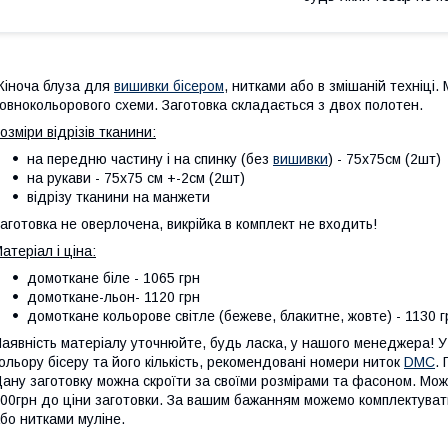
іноча блуза для
вишивки бісером
, нитками або в змішаній техніці
овнокольорового схеми. Заготовка складається з двох полотен.
озміри відрізів тканини:
на передню частину і на спинку (без
вишивки
) - 75х75см (2шт)
на рукави - 75х75 см +-2см (2шт)
відрізу тканини на манжети
аготовка не оверлочена, викрійка в комплект не входить!
атеріал і ціна:
домоткане біле - 1065 грн
домоткане-льон- 1120 грн
домоткане кольорове світле (бежеве, блакитне, жовте) - 1130 г
аявність матеріалу уточнюйте, будь ласка, у нашого менеджера! У 
ольору бісеру та його кількість, рекомендовані номери ниток
DMC
.
ану заготовку можна скроїти за своїми розмірами та фасоном. Мож
00грн до ціни заготовки. За вашим бажанням можемо комплектува
бо нитками муліне.