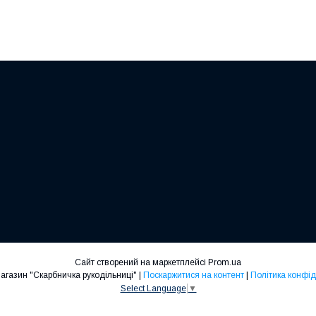
Сайт створений на маркетплейсі
Prom.ua
Інтернет-магазин "Скарбничка рукодільниці" |
Поскаржитися на контент
|
Політика конфід
Select Language
▼