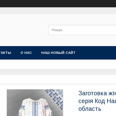
ТАКТЫ
О НАС
НАШ НОВЫЙ САЙТ
Заготовка жі
серія Код На
область