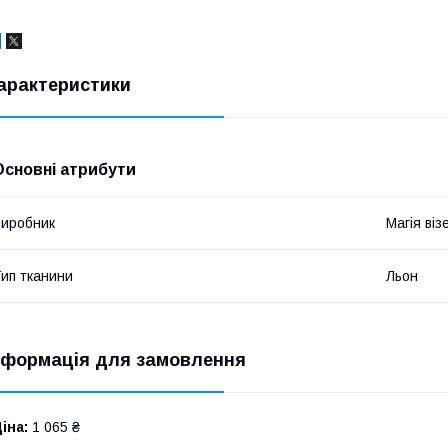
арактеристики
Основні атрибути
иробник
Магія віз
ип тканини
Льон
нформація для замовлення
іна:
1 065 ₴