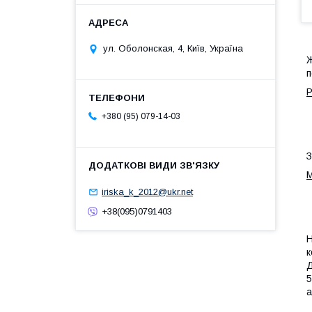
ул. Оболонская, 4, Київ, Україна
Ж
п
Р
+380 (95) 079-14-03
З
М
iriska_k_2012@ukr.net
+38(095)0791403
Н
к
Д
5
а