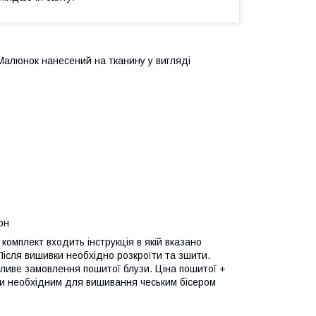
. Малюнок нанесений на тканину у вигляді
рн
комплект входить інструкція в якій вказано
 Після вишивки необхідно розкроїти та зшити.
ливе замовлення пошитої блузи. Ціна пошитої +
ти необхідним для вишивання чеським бісером