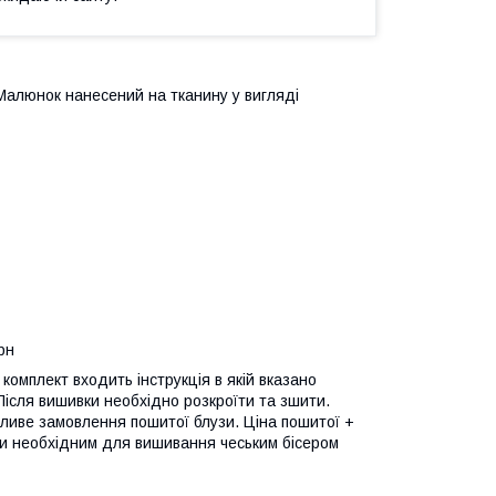
. Малюнок нанесений на тканину у вигляді
рн
комплект входить інструкція в якій вказано
 Після вишивки необхідно розкроїти та зшити.
ливе замовлення пошитої блузи. Ціна пошитої +
ти необхідним для вишивання чеським бісером