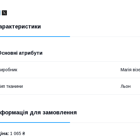
арактеристики
Основні атрибути
иробник
Магія віз
ип тканини
Льон
нформація для замовлення
іна:
1 065 ₴