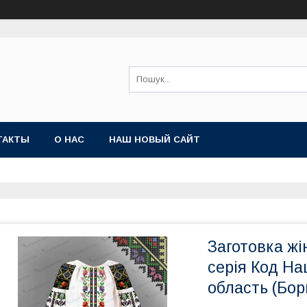
ТАКТЫ
О НАС
НАШ НОВЫЙ САЙТ
Заготовка жі
серія Код На
область (Бор