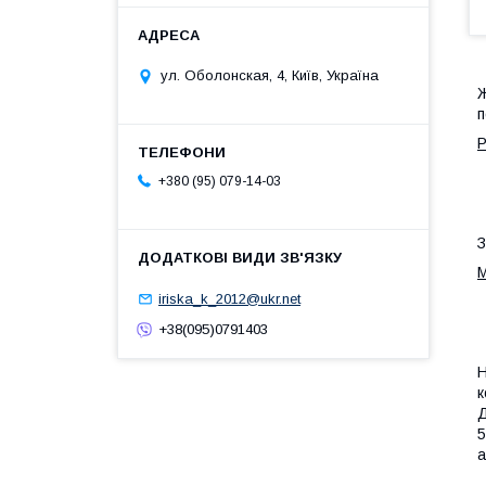
ул. Оболонская, 4, Київ, Україна
Ж
п
Р
+380 (95) 079-14-03
З
М
iriska_k_2012@ukr.net
+38(095)0791403
Н
к
Д
5
а