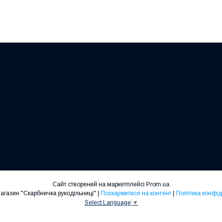
Сайт створений на маркетплейсі
Prom.ua
Інтернет-магазин "Скарбничка рукодільниці" |
Поскаржитися на контент
|
Політика конфід
Select Language
▼