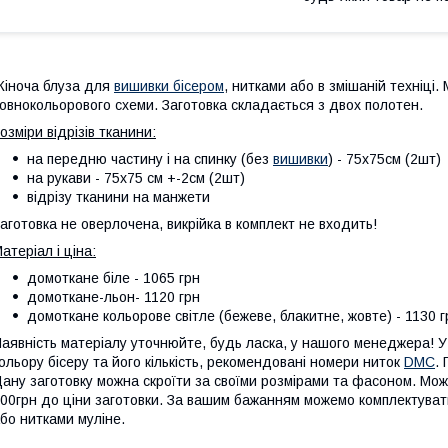
іноча блуза для
вишивки бісером
, нитками або в змішаній техніці
овнокольорового схеми. Заготовка складається з двох полотен.
озміри відрізів тканини:
на передню частину і на спинку (без
вишивки
) - 75х75см (2шт)
на рукави - 75х75 см +-2см (2шт)
відрізу тканини на манжети
аготовка не оверлочена, викрійка в комплект не входить!
атеріал і ціна:
домоткане біле - 1065 грн
домоткане-льон- 1120 грн
домоткане кольорове світле (бежеве, блакитне, жовте) - 1130 г
аявність матеріалу уточнюйте, будь ласка, у нашого менеджера! У 
ольору бісеру та його кількість, рекомендовані номери ниток
DMC
.
ану заготовку можна скроїти за своїми розмірами та фасоном. Мож
00грн до ціни заготовки. За вашим бажанням можемо комплектува
бо нитками муліне.