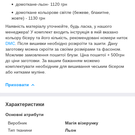
домоткане-льон- 1120 грн
домоткане кольорове світле (бежеве, блакитне,
жовте) - 1130 грн
Наявність матеріалу уточнюйте, будь ласка, у нашого
менеджера! У комплект входить інструкція в якій вказано
кольору бісеру та його кількість, рекомендовані номери ниток
DMC
. Після вишивки необхідно розкроїти та зшити. Дану
заготовку можна скроїти за своїми розмірами та фасоном.
Можливе замовлення пошитої блузи. Ціна пошитої + 500грн
до ціни заготовки. За вашим бажанням можемо
комплектувати необхідним для вишивання чеським бісером
або нитками муліне.
Приховати
Характеристики
Основні атрибути
Виробник
Магія візерунку
Тип тканини
Льон