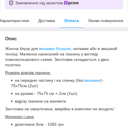
Замовлення під захистом
Характеристики
Доставка
Оплата
Умови повернення
Опис
Жіноча блуза для
вишивки бісером
, нитками або в змішаній
техніці. Малюнок нанесений на тканину у вигляді
повнокольорового схеми. Заготовка складається з двох
полотен.
Розміри відрізів тканини:
на передню частину і на спинку (без
вишивки
) -
75х75см (2шт)
на рукави - 75х75 см +-2см (2шт)
відрізу тканини на манжети
Заготовка не оверлочена, викрійка в комплект не входить!
Матеріал і ціна:
домоткане біле - 1065 грн