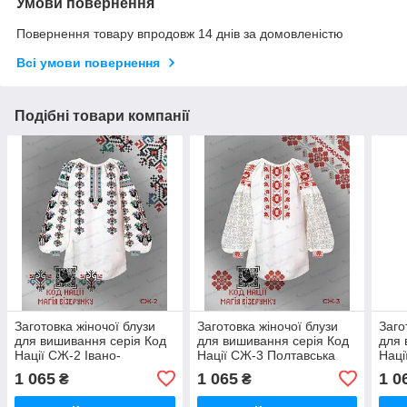
Умови повернення
Повернення товару впродовж 14 днів за домовленістю
Всі умови повернення
Подібні товари компанії
Заготовка жіночої блузи
Заготовка жіночої блузи
Заго
для вишивання серія Код
для вишивання серія Код
для 
Нації СЖ-2 Івано-
Нації СЖ-3 Полтавська
Наці
Франківська область
область
обла
1 065
1 065
1 0
₴
₴