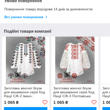
Умови повернення
Повернення товару впродовж 14 днів за домовленістю
Всі умови повернення
Подібні товари компанії
Заготовка жіночої блузи
Заготовка жіночої блузи
Заго
для вишивання серія Код
для вишивання серія Код
для 
Нації СЖ-2 Івано-
Нації СЖ-3 Полтавська
Наці
Франківська область
область
обла
1 065
1 065
1 0
₴
₴