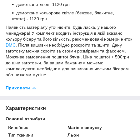
домоткане-льон- 1120 грн
домоткане кольорове світле (бежеве, блакитне,
жовте) - 1130 грн
Наявність матеріалу уточнюйте, будь ласка, у нашого
менеджера! У комплект входить інструкція в якій вказано
кольору бісеру та його кількість, рекомендовані номери ниток
DMC
. Після вишивки необхідно розкроїти та зшити. Дану
заготовку можна скроїти за своїми розмірами та фасоном.
Можливе замовлення пошитої блузи. Ціна пошитої + 500грн
до ціни заготовки. За вашим бажанням можемо
комплектувати необхідним для вишивання чеським бісером
або нитками муліне.
Приховати
Характеристики
Основні атрибути
Виробник
Магія візерунку
Тип тканини
Льон