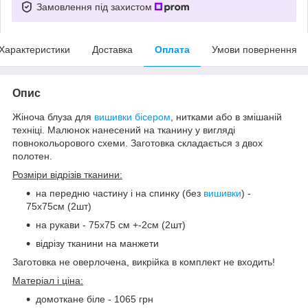
Замовлення під захистом
Характеристики
Доставка
Оплата
Умови повернення
Опис
Жіноча блуза для
вишивки бісером
, нитками або в змішаній
техніці. Малюнок нанесений на тканину у вигляді
повнокольорового схеми. Заготовка складається з двох
полотен.
Розміри відрізів тканини:
на передню частину і на спинку (без
вишивки
) -
75х75см (2шт)
на рукави - 75х75 см +-2см (2шт)
відрізу тканини на манжети
Заготовка не оверлочена, викрійка в комплект не входить!
Матеріал і ціна:
домоткане біле - 1065 грн