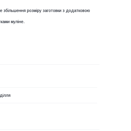
ве збільшення розміру заготовки з додатковою
ками муліне.
оділля