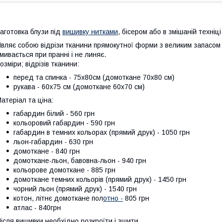
аготовка блузи під
вишивку нитками
, бісером або в змішаній техніці
вляє собою відрізи тканини прямокутної форми з великим запасо
мивається при пранні і не линяє.
озміри; відрізів тканини:
перед та спинка - 75х80см (домоткане 70х80 см)
рукава - 60х75 см (домоткане 60х70 см)
атеріал та ціна:
габардин білий - 560 грн
кольоровий габардин - 590 грн
габардин в темних кольорах (прямий друк) - 1050 грн
льон-габардин - 630 грн
домоткане - 840 грн
домоткане-льон, бавовна-льон - 940 грн
кольорове домоткане - 885 грн
домоткане темних кольорів (прямий друк) - 1450 грн
чорний льон (прямий друк) - 1540 грн
котон, літнє домоткане пол
отно -
805 грн
атлас - 840грн
ісля вишивки необхідно розкроїти і зшити.