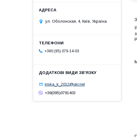
З
ул. Оболонская, 4, Київ, Україна
Я
з
Р
+380 (95) 079-14-03
М
iriska_k_2012@ukr.net
+38(095)0791403
П