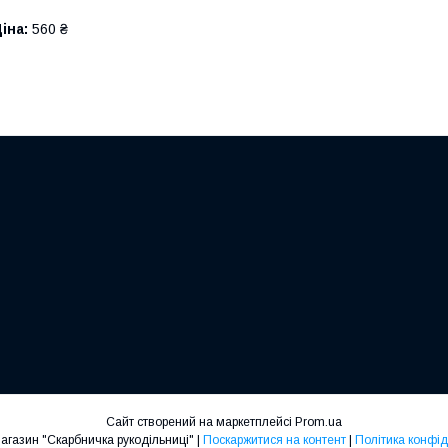
іна:
560 ₴
Сайт створений на маркетплейсі
Prom.ua
Інтернет-магазин "Скарбничка рукодільниці" |
Поскаржитися на контент
|
Політика конфід