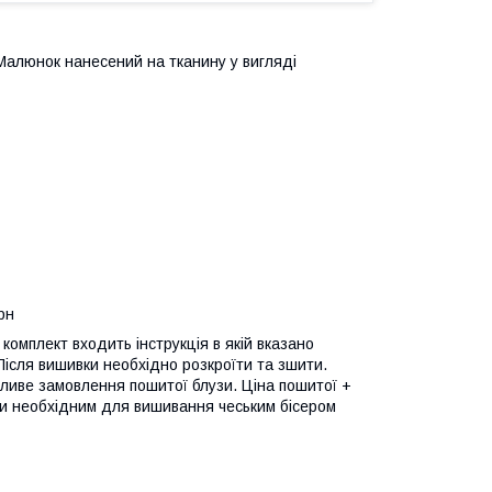
. Малюнок нанесений на тканину у вигляді
рн
комплект входить інструкція в якій вказано
 Після вишивки необхідно розкроїти та зшити.
ливе замовлення пошитої блузи. Ціна пошитої +
ти необхідним для вишивання чеським бісером