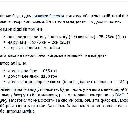
іноча блуза для
вишивки бісером
, нитками або в змішаній техніці
овнокольорового схеми. Заготовка складається з двох полотен.
озміри відрізів тканини:
на передню частину і на спинку (без вишивки) - 75х75см (2шт)
на рукави - 75х75 см +-2см (2шт)
відрізу тканини на манжети
аготовка не оверлочена, викрійка в комплект не входить!
атеріал і ціна:
домоткане біле - 1065 грн
домоткане-льон- 1120 грн
домоткане кольорове світле (бежеве, блакитне, жовте) - 1130 г
аявність матеріалу уточнюйте, будь ласка, у нашого менеджера! У 
ольору бісеру та його кількість, рекомендовані номери ниток
DMC
.
ану заготовку можна скроїти за своїми розмірами та фасоном. Мож
00грн до ціни заготовки. За вашим бажанням можемо комплектува
бо нитками
муліне
.