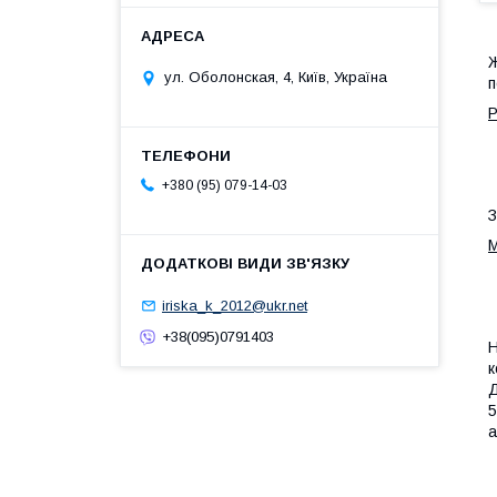
Ж
ул. Оболонская, 4, Київ, Україна
п
Р
+380 (95) 079-14-03
З
М
iriska_k_2012@ukr.net
+38(095)0791403
Н
к
Д
5
а