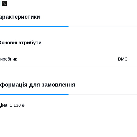
арактеристики
Основні атрибути
иробник
DMC
нформація для замовлення
іна:
1 130 ₴