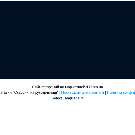
Сайт створений на маркетплейсі
Prom.ua
Інтернет-магазин "Скарбничка рукодільниці" |
Поскаржитися на контент
|
Політика конфід
Select Language
▼